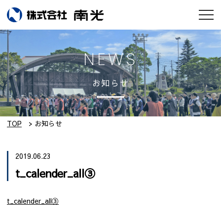
お知らせ
NEWS
会社情報
お知らせ
南光のモノづくり
工場紹介
TOP
お知らせ
実績集
2019.06.23
t_calender_all③
採用情報
t_calender_all③
設備紹介