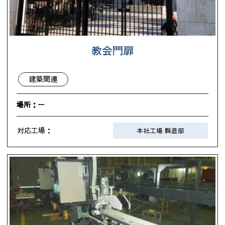
教会門扉
建築関連
場所：ー
対応工場：
本社工場 製造部