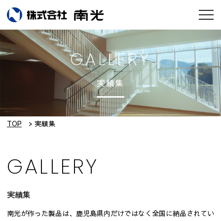
お知らせ
GALLERY
会社情報
実績集
南光のモノづくり
工場紹介
TOP
実績集
実績集
GALLERY
採用情報
実績集
設備紹介
南光が作った製品は、鹿児島県内だけではなく全国に納品されてい