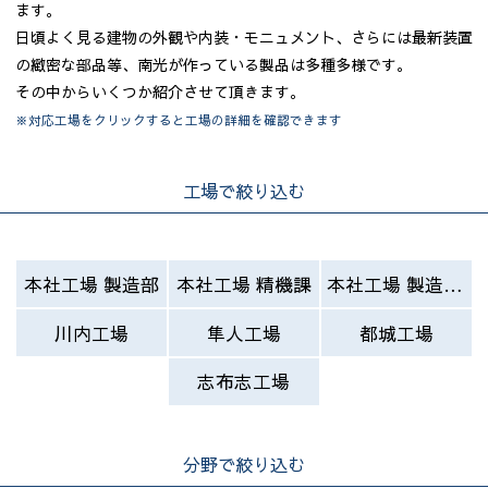
ます。
品質管理
日頃よく見る建物の外観や内装・モニュメント、さらには最新装置
の緻密な部品等、南光が作っている製品は多種多様です。
その中からいくつか紹介させて頂きます。
※対応工場をクリックすると工場の詳細を確認できます
工場で絞り込む
本社工場 製造部
本社工場 精機課
本社工場 製造部 四係
川内工場
隼人工場
都城工場
志布志工場
分野で絞り込む