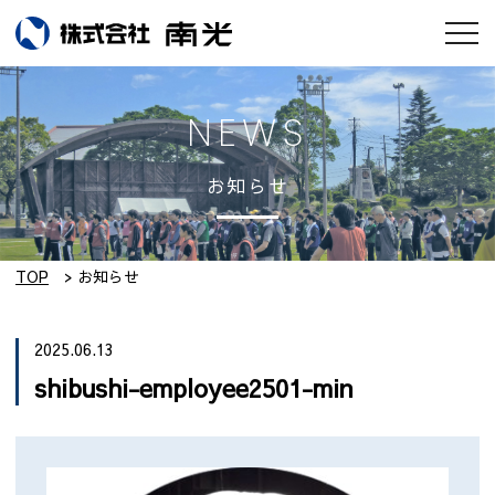
お知らせ
NEWS
会社情報
お知らせ
南光のモノづくり
工場紹介
TOP
お知らせ
実績集
2025.06.13
shibushi-employee2501-min
採用情報
設備紹介