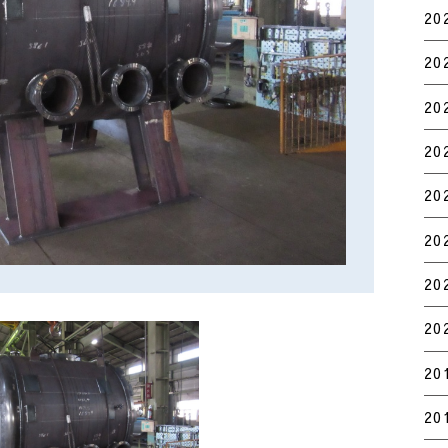
20
20
20
20
20
20
20
20
20
20