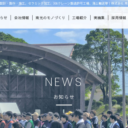
設計・製作・施工、セラミック加工、30tクレーン製造許可工場、海上輸送等｜株式会社 南
知らせ
会社情報
南光のモノづくり
工場紹介
実績集
採用情報
NEWS
お知らせ