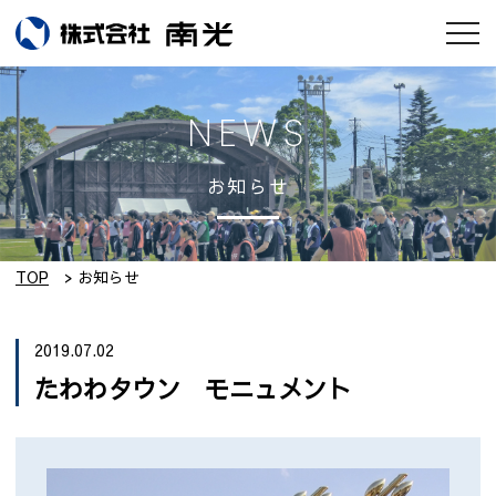
お知らせ
NEWS
会社情報
お知らせ
南光のモノづくり
工場紹介
TOP
お知らせ
実績集
2019.07.02
たわわタウン モニュメント
採用情報
設備紹介