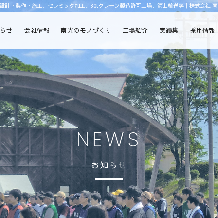
設計・製作・施工、セラミック加工、30tクレーン製造許可工場、海上輸送等｜株式会社 南
知らせ
会社情報
南光のモノづくり
工場紹介
実績集
採用情報
NEWS
お知らせ