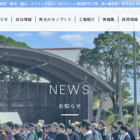
設計・製作・施工、セラミック加工、30tクレーン製造許可工場、海上輸送等｜株式会社 南
知らせ
会社情報
南光のモノづくり
工場紹介
実績集
採用情報
NEWS
お知らせ