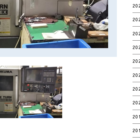
20
20
20
20
20
20
20
20
20
20