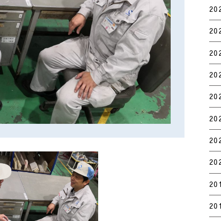
20
20
20
20
20
20
20
20
20
20