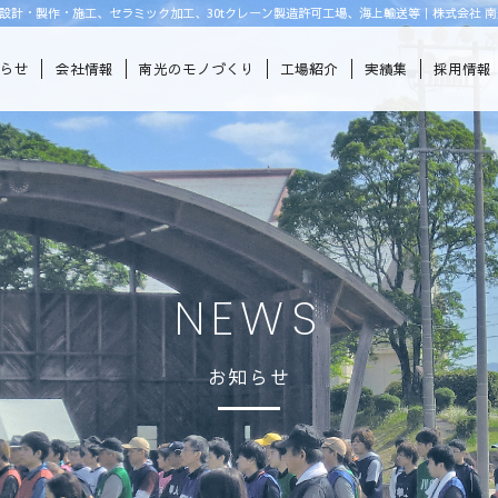
設計・製作・施工、セラミック加工、30tクレーン製造許可工場、海上輸送等｜株式会社 南
知らせ
会社情報
南光のモノづくり
工場紹介
実績集
採用情報
NEWS
お知らせ