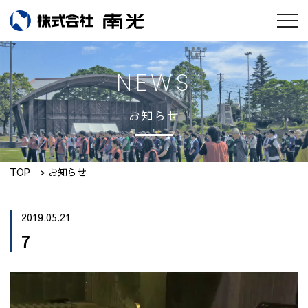
お知らせ
NEWS
会社情報
お知らせ
南光のモノづくり
工場紹介
TOP
お知らせ
実績集
2019.05.21
7
採用情報
動
設備紹介
画