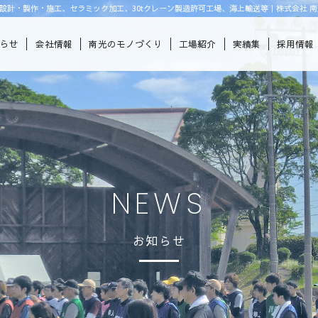
設計・製作・施工、セラミック加工、30tクレーン製造許可工場、海上輸送等｜株式会社 南
知らせ
会社情報
南光のモノづくり
工場紹介
実績集
採用情報
NEWS
お知らせ