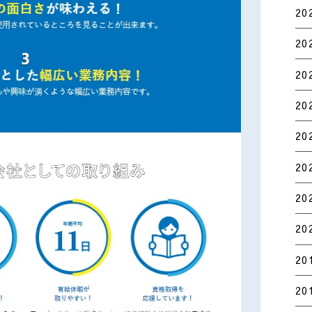
20
20
20
20
20
20
20
20
20
20