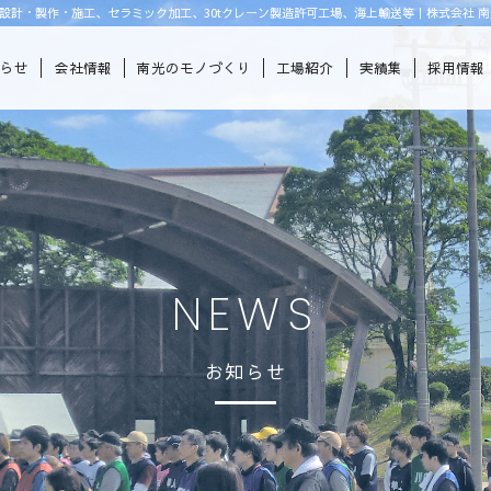
設計・製作・施工、セラミック加工、30tクレーン製造許可工場、海上輸送等｜株式会社 南
知らせ
会社情報
南光のモノづくり
工場紹介
実績集
採用情報
NEWS
お知らせ