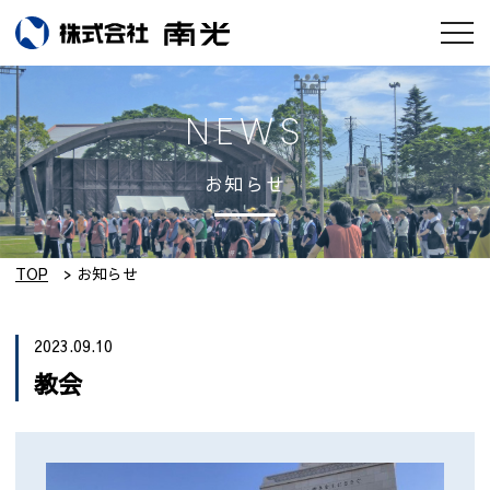
お知らせ
NEWS
会社情報
お知らせ
南光のモノづくり
工場紹介
TOP
お知らせ
実績集
2023.09.10
教会
採用情報
設備紹介