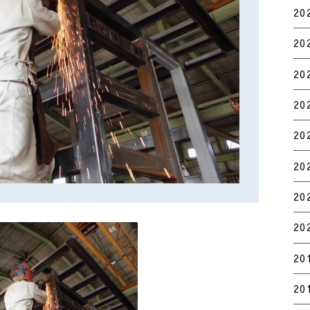
20
20
20
20
20
20
20
20
20
20