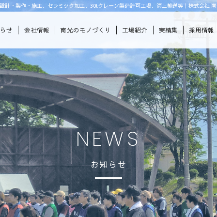
設計・製作・施工、セラミック加工、30tクレーン製造許可工場、海上輸送等｜株式会社 南
知らせ
会社情報
南光のモノづくり
工場紹介
実績集
採用情報
NEWS
お知らせ