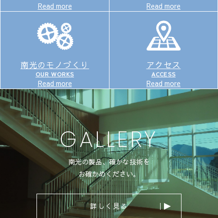
Read more
Read more
品質管理
アクセス
南光のモノづくり
ACCESS
OUR WORKS
Read more
Read more
GALLERY
南光の製品、確かな技術を
お確かめください。
詳しく見る