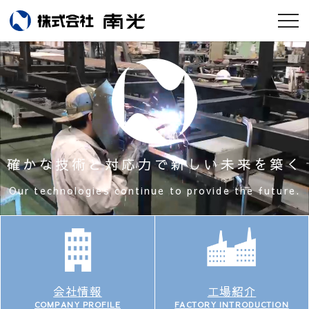
お知らせ
会社情報
南光のモノづくり
確かな技術と対応力で新しい未来を築く
工場紹介
Our technologies continue to provide the future.
実績集
採用情報
設備紹介
工場紹介
会社情報
FACTORY INTRODUCTION
COMPANY PROFILE